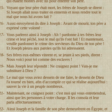
qui étaient montés avec lui pour enterrer son père.
15-
Voyant que leur père était mort, les frères de Joseph se dirent :
Si Joseph allait nous traiter en ennemis et nous rendre tout le
mal que nous lui avons fait ?
16-
Aussi envoyèrent-ils dire à Joseph : Avant de mourir, ton père a
exprimé cette volonté :
17-
Vous parlerez ainsi à Joseph : Ah ! pardonne à tes frères leur
crime et leur péché, tout le mal qu'ils t'ont fait ! Et maintenant,
veuille pardonner le crime des serviteurs du Dieu de ton père !
Et Joseph pleura aux paroles qu'ils lui adressaient.
18-
Ses frères eux-mêmes vinrent et, se jetant à ses pieds, dirent :
Nous voici pour toi comme des esclaves !
19-
Mais Joseph leur répondit : Ne craignez point ! Vais-je me
substituer à Dieu ?
20-
Le mal que vous aviez dessein de me faire, le dessein de Dieu
l'a tourné en bien, afin d'accomplir ce qui se réalise aujourd'hui :
sauver la vie à un peuple nombreux.
21-
Maintenant, ne craignez point : c'est moi qui vous entretiendrai,
ainsi que les personnes à votre charge. Il les consola et leur
parla affectueusement.
22-
Ainsi Joseph et la famille de son père demeurèrent en Égypte, et