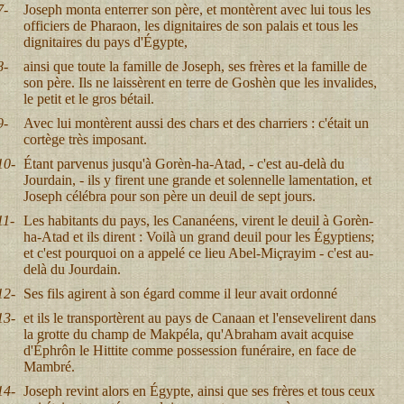
7-
Joseph monta enterrer son père, et montèrent avec lui tous les
officiers de Pharaon, les dignitaires de son palais et tous les
dignitaires du pays d'Égypte,
8-
ainsi que toute la famille de Joseph, ses frères et la famille de
son père. Ils ne laissèrent en terre de Goshèn que les invalides,
le petit et le gros bétail.
9-
Avec lui montèrent aussi des chars et des charriers : c'était un
cortège très imposant.
10-
Étant parvenus jusqu'à Gorèn-ha-Atad, - c'est au-delà du
Jourdain, - ils y firent une grande et solennelle lamentation, et
Joseph célébra pour son père un deuil de sept jours.
11-
Les habitants du pays, les Cananéens, virent le deuil à Gorèn-
ha-Atad et ils dirent : Voilà un grand deuil pour les Égyptiens;
et c'est pourquoi on a appelé ce lieu Abel-Miçrayim - c'est au-
delà du Jourdain.
12-
Ses fils agirent à son égard comme il leur avait ordonné
13-
et ils le transportèrent au pays de Canaan et l'ensevelirent dans
la grotte du champ de Makpéla, qu'Abraham avait acquise
d'Éphrôn le Hittite comme possession funéraire, en face de
Mambré.
14-
Joseph revint alors en Égypte, ainsi que ses frères et tous ceux