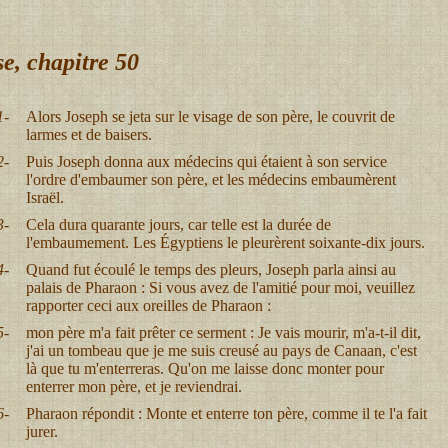
e, chapitre 50
1-
Alors Joseph se jeta sur le visage de son père, le couvrit de
larmes et de baisers.
2-
Puis Joseph donna aux médecins qui étaient à son service
l'ordre d'embaumer son père, et les médecins embaumèrent
Israël.
3-
Cela dura quarante jours, car telle est la durée de
l'embaumement. Les Égyptiens le pleurèrent soixante-dix jours.
4-
Quand fut écoulé le temps des pleurs, Joseph parla ainsi au
palais de Pharaon : Si vous avez de l'amitié pour moi, veuillez
rapporter ceci aux oreilles de Pharaon :
5-
mon père m'a fait prêter ce serment : Je vais mourir, m'a-t-il dit,
j'ai un tombeau que je me suis creusé au pays de Canaan, c'est
là que tu m'enterreras. Qu'on me laisse donc monter pour
enterrer mon père, et je reviendrai.
6-
Pharaon répondit : Monte et enterre ton père, comme il te l'a fait
jurer.