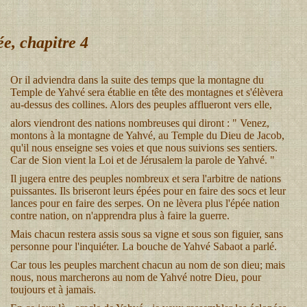
e, chapitre 4
Or il adviendra dans la suite des temps que la montagne du
Temple de Yahvé sera établie en tête des montagnes et s'élèvera
au-dessus des collines. Alors des peuples afflueront vers elle,
alors viendront des nations nombreuses qui diront : " Venez,
montons à la montagne de Yahvé, au Temple du Dieu de Jacob,
qu'il nous enseigne ses voies et que nous suivions ses sentiers.
Car de Sion vient la Loi et de Jérusalem la parole de Yahvé. "
Il jugera entre des peuples nombreux et sera l'arbitre de nations
puissantes. Ils briseront leurs épées pour en faire des socs et leur
lances pour en faire des serpes. On ne lèvera plus l'épée nation
contre nation, on n'apprendra plus à faire la guerre.
Mais chacun restera assis sous sa vigne et sous son figuier, sans
personne pour l'inquiéter. La bouche de Yahvé Sabaot a parlé.
Car tous les peuples marchent chacun au nom de son dieu; mais
nous, nous marcherons au nom de Yahvé notre Dieu, pour
toujours et à jamais.