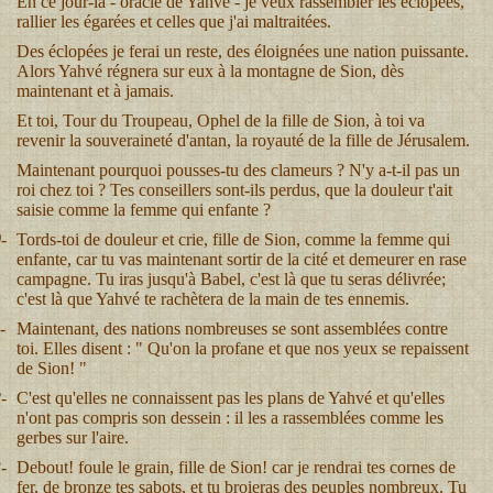
En ce jour-là - oracle de Yahvé - je veux rassembler les éclopées,
rallier les égarées et celles que j'ai maltraitées.
Des éclopées je ferai un reste, des éloignées une nation puissante.
Alors Yahvé régnera sur eux à la montagne de Sion, dès
maintenant et à jamais.
Et toi, Tour du Troupeau, Ophel de la fille de Sion, à toi va
revenir la souveraineté d'antan, la royauté de la fille de Jérusalem.
Maintenant pourquoi pousses-tu des clameurs ? N'y a-t-il pas un
roi chez toi ? Tes conseillers sont-ils perdus, que la douleur t'ait
saisie comme la femme qui enfante ?
-
Tords-toi de douleur et crie, fille de Sion, comme la femme qui
enfante, car tu vas maintenant sortir de la cité et demeurer en rase
campagne. Tu iras jusqu'à Babel, c'est là que tu seras délivrée;
c'est là que Yahvé te rachètera de la main de tes ennemis.
-
Maintenant, des nations nombreuses se sont assemblées contre
toi. Elles disent : " Qu'on la profane et que nos yeux se repaissent
de Sion! "
-
C'est qu'elles ne connaissent pas les plans de Yahvé et qu'elles
n'ont pas compris son dessein : il les a rassemblées comme les
gerbes sur l'aire.
-
Debout! foule le grain, fille de Sion! car je rendrai tes cornes de
fer, de bronze tes sabots, et tu broieras des peuples nombreux. Tu