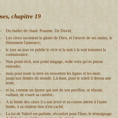
es, chapitre 19
-
Du maître de chant. Psaume. De David.
-
Les cieux racontent la gloire de Dieu, et l'œuvre de ses mains, le
firmament l'annonce;
-
le jour au jour en publie le récit et la nuit à la nuit transmet la
connaissance.
-
Non point récit, non point langage, nulle voix qu'on puisse
entendre,
-
mais pour toute la terre en ressortent les lignes et les mots
jusqu'aux limites du monde. Là-haut, pour le soleil il dressa une
tente,
-
et lui, comme un époux qui sort de son pavillon, se réjouit,
vaillant, de courir sa carrière.
-
A la limite des cieux il a son lever et sa course atteint à l'autre
limite, à sa chaleur rien n'est caché.
-
La loi de Yahvé est parfaite, réconfort pour l'âme; le témoignage