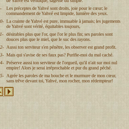
de Yahvé est véridique, sagesse du simple.
-
Les préceptes de Yahvé sont droits, joie pour le cœur; le
commandement de Yahvé est limpide, lumière des yeux.
0-
La crainte de Yahvé est pure, immuable à jamais; les jugements
de Yahvé sont vérité, équitables toujours,
1-
désirables plus que l'or, que l'or le plus fin; ses paroles sont
douces plus que le miel, que le suc des rayons.
2-
Aussi ton serviteur s'en pénètre, les observer est grand profit.
3-
Mais qui s'avise de ses faux pas? Purifie-moi du mal caché.
4-
Préserve aussi ton serviteur de l'orgueil, qu'il n'ait sur moi nul
empire! Alors je serai irréprochable et pur du grand péché.
5-
Agrée les paroles de ma bouche et le murmure de mon cœur,
sans trêve devant toi, Yahvé, mon rocher, mon rédempteur!