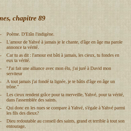
es, chapitre 89
-
Poème. D'Etân l'indigène.
-
L'amour de Yahvé à jamais je le chante, d'âge en âge ma parole
annonce ta vérité.
-
Car tu as dit : l'amour est bâti à jamais, les cieux, tu fondes en
eux ta vérité.
-
"J'ai fait une alliance avec mon élu, j'ai juré à David mon
serviteur
-
A tout jamais j'ai fondé ta lignée, je te bâtis d'âge en âge un
trône."
-
Les cieux rendent grâce pour ta merveille, Yahvé, pour ta vérité,
dans l'assemblée des saints.
-
Qui donc en les nues se compare à Yahvé, s'égale à Yahvé parmi
les fils des dieux?
-
Dieu redoutable au conseil des saints, grand et terrible à tout son
entourage,