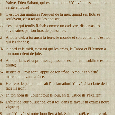
-
Yahvé, Dieu Sabaot, qui est comme toi? Yahvé puissant, que ta
vérité entoure!
0-
C'est toi qui maîtrises l'orgueil de la mer, quand ses flots se
soulèvent, c'est toi qui les apaises;
1-
c'est toi qui fendis Rahab comme un cadavre, dispersas tes
adversaires par ton bras de puissance.
2-
A toi le ciel, à toi aussi la terre, le monde et son contenu, c'est toi
qui les fondas;
3-
le nord et le midi, c'est toi qui les créas, le Tabor et l'Hermon à
ton nom crient de joie.
4-
A toi ce bras et sa prouesse, puissante est ta main, sublime est ta
droite;
5-
Justice et Droit sont l'appui de ton trône, Amour et Vérité
marchent devant ta face.
6-
Heureux le peuple qui sait l'acclamation! Yahvé, à la clarté de ta
face ils iront;
7-
en ton nom ils jubilent tout le jour, en ta justice ils s'exaltent.
8-
L'éclat de leur puissance, c'est toi, dans ta faveur tu exaltes notre
vigueur;
9-
car à Yahvé est notre bouclier; à lui, Saint d'Israël, est notre roi.