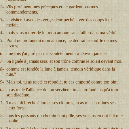
2-
s'ils profanent mes préceptes et ne gardent pas mes
commandements,
3-
je visiterai avec des verges leur péché, avec des coups leur
méfait,
4-
mais sans retirer de lui mon amour, sans faillir dans ma vérité.
5-
Point ne profanerai mon alliance, ne dédirai le souffle de mes
lèvres;
6-
une fois j'ai juré par ma sainteté mentir à David, jamais!
7-
Sa lignée à jamais sera, et son trône comme le soleil devant moi,
8-
comme est fondée la lune à jamais, témoin véridique dans la
nue."
9-
Mais toi, tu as rejeté et répudié, tu t'es emporté contre ton oint;
0-
tu as renié l'alliance de ton serviteur, tu as profané jusqu'à terre
son diadème.
1-
Tu as fait brèche à toutes ses clôtures, tu as mis en ruines ses
lieux forts;
2-
tous les passants du chemin l'ont pillé, ses voisins en ont fait une
insulte.
3-
Tu as donné la haute main à ses agresseurs, tu as mis en joie tous