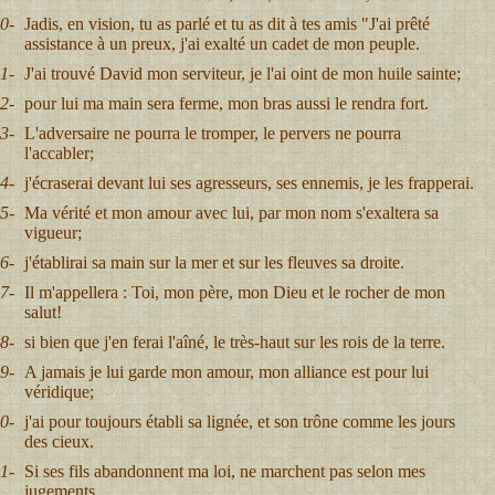
0-
Jadis, en vision, tu as parlé et tu as dit à tes amis "J'ai prêté
assistance à un preux, j'ai exalté un cadet de mon peuple.
1-
J'ai trouvé David mon serviteur, je l'ai oint de mon huile sainte;
2-
pour lui ma main sera ferme, mon bras aussi le rendra fort.
3-
L'adversaire ne pourra le tromper, le pervers ne pourra
l'accabler;
4-
j'écraserai devant lui ses agresseurs, ses ennemis, je les frapperai.
5-
Ma vérité et mon amour avec lui, par mon nom s'exaltera sa
vigueur;
6-
j'établirai sa main sur la mer et sur les fleuves sa droite.
7-
Il m'appellera : Toi, mon père, mon Dieu et le rocher de mon
salut!
8-
si bien que j'en ferai l'aîné, le très-haut sur les rois de la terre.
9-
A jamais je lui garde mon amour, mon alliance est pour lui
véridique;
0-
j'ai pour toujours établi sa lignée, et son trône comme les jours
des cieux.
1-
Si ses fils abandonnent ma loi, ne marchent pas selon mes
jugements,