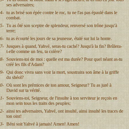
ses adversaires;
4-
tu as brisé son épée contre le roc, tu ne l'as pas épaulé dans le
combat.
5-
Tu as ôté son sceptre de splendeur, renversé son trône jusqu'à
terre;
6-
tu as écourté les jours de sa jeunesse, étalé sur lui la honte.
7-
Jusques à quand, Yahvé, seras-tu caché? Jusqu'à la fin? Brûlera-
t-elle comme un feu, ta colère?
8-
Souviens-toi de moi : quelle est ma durée? Pour quel néant as-tu
créé les fils d'Adam?
9-
Qui donc vivra sans voir la mort, soustraira son âme à la griffe
du shéol?
0-
Où sont les prémices de ton amour, Seigneur? Tu as juré à
David sur ta vérité.
1-
Souviens-toi, Seigneur, de l'insulte à ton serviteur je reçois en
mon sein tous les traits des peuples;
2-
ainsi tes adversaires, Yahvé, ont insulté, ainsi insulté les traces de
ton oint!
3-
Béni soit Yahvé à jamais! Amen! Amen!