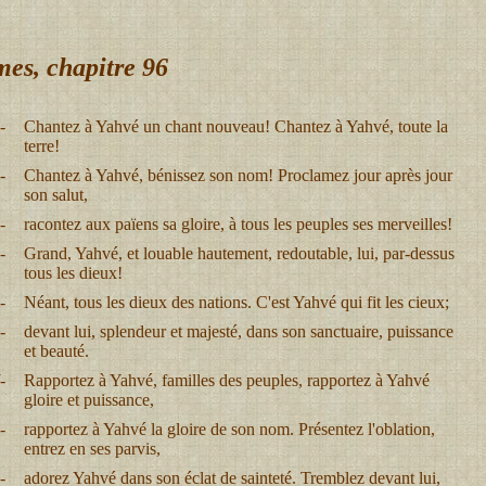
es, chapitre 96
-
Chantez à Yahvé un chant nouveau! Chantez à Yahvé, toute la
terre!
-
Chantez à Yahvé, bénissez son nom! Proclamez jour après jour
son salut,
-
racontez aux païens sa gloire, à tous les peuples ses merveilles!
-
Grand, Yahvé, et louable hautement, redoutable, lui, par-dessus
tous les dieux!
-
Néant, tous les dieux des nations. C'est Yahvé qui fit les cieux;
-
devant lui, splendeur et majesté, dans son sanctuaire, puissance
et beauté.
-
Rapportez à Yahvé, familles des peuples, rapportez à Yahvé
gloire et puissance,
-
rapportez à Yahvé la gloire de son nom. Présentez l'oblation,
entrez en ses parvis,
-
adorez Yahvé dans son éclat de sainteté. Tremblez devant lui,