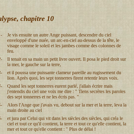
lypse, chapitre 10
-
Je vis ensuite un autre Ange puissant, descendre du ciel
enveloppé d'une nuée, un arc-en-ciel au-dessus de la tête, le
visage comme le soleil et les jambes comme des colonnes de
feu.
-
Il tenait en sa main un petit livre ouvert. Il posa le pied droit sur
la mer, le gauche sur la terre,
-
et il poussa une puissante clameur pareille au rugissement du
lion. Après quoi, les sept tonnerres firent retentir leurs voix.
-
Quand les sept tonnerres eurent parlé, j'allais écrire mais
j'entendis du ciel une voix me dire : " Tiens secrètes les paroles
des sept tonnerres et ne les écris pas. "
-
Alors l'Ange que j'avais vu, debout sur la mer et la terre, leva la
main droite au ciel
-
et jura par Celui qui vit dans les siècles des siècles, qui créa le
ciel et tout ce qu'il contient, la terre et tout ce qu'elle contient, la
mer et tout ce qu'elle contient : " Plus de délai !