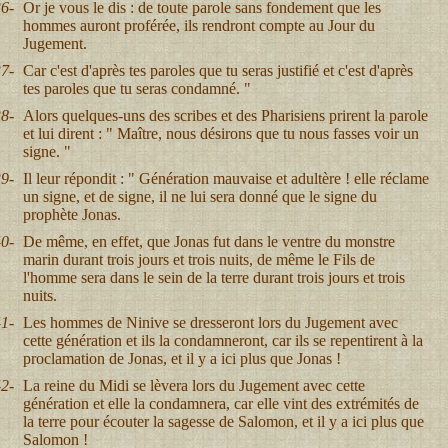
6-
Or je vous le dis : de toute parole sans fondement que les
hommes auront proférée, ils rendront compte au Jour du
Jugement.
7-
Car c'est d'après tes paroles que tu seras justifié et c'est d'après
tes paroles que tu seras condamné. "
8-
Alors quelques-uns des scribes et des Pharisiens prirent la parole
et lui dirent : " Maître, nous désirons que tu nous fasses voir un
signe. "
9-
Il leur répondit : " Génération mauvaise et adultère ! elle réclame
un signe, et de signe, il ne lui sera donné que le signe du
prophète Jonas.
0-
De même, en effet, que Jonas fut dans le ventre du monstre
marin durant trois jours et trois nuits, de même le Fils de
l'homme sera dans le sein de la terre durant trois jours et trois
nuits.
1-
Les hommes de Ninive se dresseront lors du Jugement avec
cette génération et ils la condamneront, car ils se repentirent à la
proclamation de Jonas, et il y a ici plus que Jonas !
2-
La reine du Midi se lèvera lors du Jugement avec cette
génération et elle la condamnera, car elle vint des extrémités de
la terre pour écouter la sagesse de Salomon, et il y a ici plus que
Salomon !