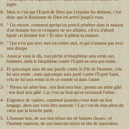
juges.
8-
Mais si c'est par l'Esprit de Dieu que j'expulse les démons, c'est
donc que le Royaume de Dieu est arrivé jusqu'à vous.
9-
" Ou encore, comment quelqu'un peut-il pénétrer dans la maison
d'un homme fort et s'emparer de ses affaires, s'il n'a d'abord
ligoté cet homme fort ? Et alors il pillera sa maison.
0-
" Qui n'est pas avec moi est contre moi, et qui n'amasse pas avec
moi dissipe.
1-
Aussi je vous le dis, tout péché et blasphème sera remis aux
hommes, mais le blasphème contre l'Esprit ne sera pas remis.
2-
Et quiconque aura dit une parole contre le Fils de l'homme, cela
lui sera remis ; mais quiconque aura parlé contre l'Esprit Saint,
cela ne lui sera remis ni en ce monde ni dans l'autre.
3-
" Prenez un arbre bon : son fruit sera bon ; prenez un arbre gâté
: son fruit sera gâté. Car c'est au fruit qu'on reconnaît l'arbre.
4-
Engeance de vipères, comment pourriez-vous tenir un bon
langage, alors que vous êtes mauvais ? Car c'est du trop-plein du
cœur que la bouche parle.
5-
L'homme bon, de son bon trésor tire de bonnes choses ; et
l'homme mauvais, de son mauvais trésor en tire de mauvaises.