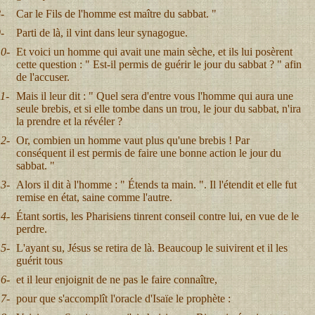
-
Car le Fils de l'homme est maître du sabbat. "
-
Parti de là, il vint dans leur synagogue.
0-
Et voici un homme qui avait une main sèche, et ils lui posèrent
cette question : " Est-il permis de guérir le jour du sabbat ? " afin
de l'accuser.
1-
Mais il leur dit : " Quel sera d'entre vous l'homme qui aura une
seule brebis, et si elle tombe dans un trou, le jour du sabbat, n'ira
la prendre et la révéler ?
2-
Or, combien un homme vaut plus qu'une brebis ! Par
conséquent il est permis de faire une bonne action le jour du
sabbat. "
3-
Alors il dit à l'homme : " Étends ta main. ". Il l'étendit et elle fut
remise en état, saine comme l'autre.
4-
Étant sortis, les Pharisiens tinrent conseil contre lui, en vue de le
perdre.
5-
L'ayant su, Jésus se retira de là. Beaucoup le suivirent et il les
guérit tous
6-
et il leur enjoignit de ne pas le faire connaître,
7-
pour que s'accomplît l'oracle d'Isaïe le prophète :