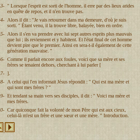
3-
" Lorsque l'esprit est sorti de l'homme, il erre par des lieux arides
en quête de repos, et il n'en trouve pas.
4-
Alors il dit : "Je vais retourner dans ma demeure, d'où je suis
sorti. " Étant venu, il la trouve libre, balayée, bien en ordre.
5-
Alors il s'en va prendre avec lui sept autres esprits plus mauvais
que lui ; ils reviennent et y habitent. Et l'état final de cet homme
devient pire que le premier. Ainsi en sera-t-il également de cette
génération mauvaise. "
6-
Comme il parlait encore aux foules, voici que sa mère et ses
frères se tenaient dehors, cherchant à lui parler [
7-
].
8-
A celui qui l'en informait Jésus répondit : " Qui est ma mère et
qui sont mes frères ? "
9-
Et tendant sa main vers ses disciples, il dit : " Voici ma mère et
mes frères.
0-
Car quiconque fait la volonté de mon Père qui est aux cieux,
celui-là m'est un frère et une sœur et une mère. " Introduction.