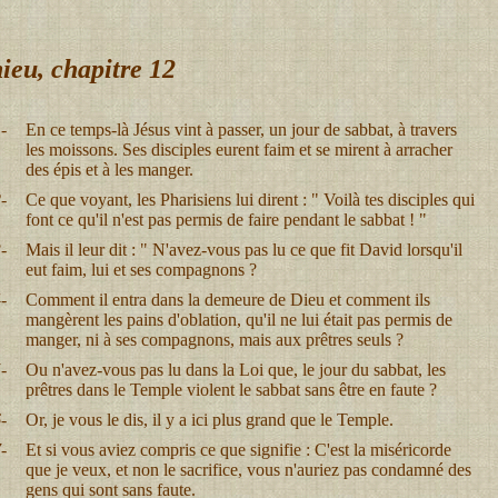
ieu, chapitre 12
-
En ce temps-là Jésus vint à passer, un jour de sabbat, à travers
les moissons. Ses disciples eurent faim et se mirent à arracher
des épis et à les manger.
-
Ce que voyant, les Pharisiens lui dirent : " Voilà tes disciples qui
font ce qu'il n'est pas permis de faire pendant le sabbat ! "
-
Mais il leur dit : " N'avez-vous pas lu ce que fit David lorsqu'il
eut faim, lui et ses compagnons ?
-
Comment il entra dans la demeure de Dieu et comment ils
mangèrent les pains d'oblation, qu'il ne lui était pas permis de
manger, ni à ses compagnons, mais aux prêtres seuls ?
-
Ou n'avez-vous pas lu dans la Loi que, le jour du sabbat, les
prêtres dans le Temple violent le sabbat sans être en faute ?
-
Or, je vous le dis, il y a ici plus grand que le Temple.
-
Et si vous aviez compris ce que signifie : C'est la miséricorde
que je veux, et non le sacrifice, vous n'auriez pas condamné des
gens qui sont sans faute.