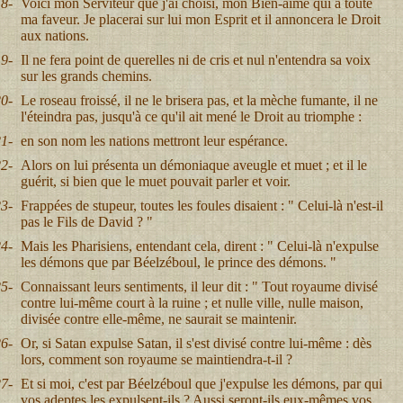
8-
Voici mon Serviteur que j'ai choisi, mon Bien-aimé qui a toute
ma faveur. Je placerai sur lui mon Esprit et il annoncera le Droit
aux nations.
9-
Il ne fera point de querelles ni de cris et nul n'entendra sa voix
sur les grands chemins.
0-
Le roseau froissé, il ne le brisera pas, et la mèche fumante, il ne
l'éteindra pas, jusqu'à ce qu'il ait mené le Droit au triomphe :
1-
en son nom les nations mettront leur espérance.
2-
Alors on lui présenta un démoniaque aveugle et muet ; et il le
guérit, si bien que le muet pouvait parler et voir.
3-
Frappées de stupeur, toutes les foules disaient : " Celui-là n'est-il
pas le Fils de David ? "
4-
Mais les Pharisiens, entendant cela, dirent : " Celui-là n'expulse
les démons que par Béelzéboul, le prince des démons. "
5-
Connaissant leurs sentiments, il leur dit : " Tout royaume divisé
contre lui-même court à la ruine ; et nulle ville, nulle maison,
divisée contre elle-même, ne saurait se maintenir.
6-
Or, si Satan expulse Satan, il s'est divisé contre lui-même : dès
lors, comment son royaume se maintiendra-t-il ?
7-
Et si moi, c'est par Béelzéboul que j'expulse les démons, par qui
vos adeptes les expulsent-ils ? Aussi seront-ils eux-mêmes vos